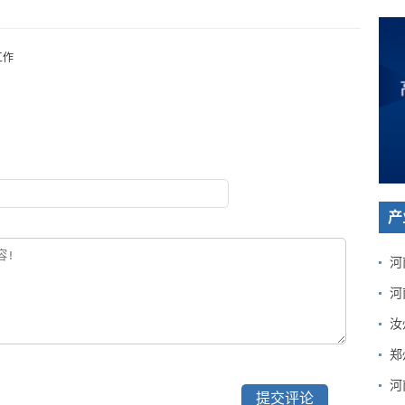
工作
产
河
汝
河