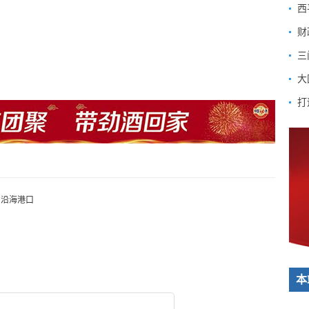
西
财
三
大
打
身沿海港口
本